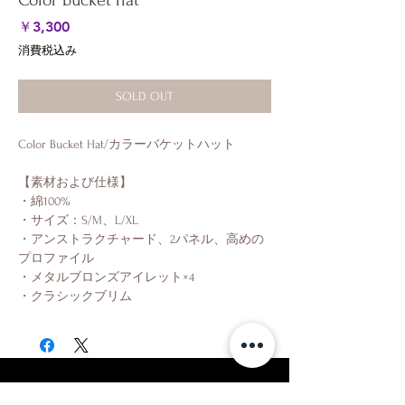
Color bucket hat
価
￥3,300
格
消費税込み
SOLD OUT
Color Bucket Hat/カラーバケットハット
【素材および仕様】
・綿100%
・サイズ：S/M、L/XL
・アンストラクチャード、2パネル、高めの
プロファイル
・メタルブロンズアイレット×4
・クラシックブリム
Shop