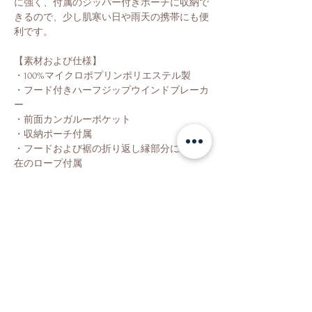
に強く、付属のジッパー付きポーチに収納で
きるので、少し肌寒い日や雨天の携帯にも便
利です。
【素材および仕様】
・100%マイクロポプリンポリエステル製
・フード付きハーフジップウインドブレーカ
ー
・前面カンガルーポケット
・収納ポーチ付属
・フードおよび裾の折り返し縁部分に伸縮自
在のロープ付属
・左袖にChampion「C」ロゴ
Shop
About Us
Contact Us