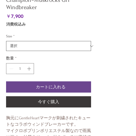
Champion×Muskrocks GH
Windbreaker
価
￥7,900
格
消費税込み
Size
*
数量
*
カートに入れる
今すぐ購入
胸元にGentleHeartマークが刺繍されたキュー
トなコラボウィンドブレーカーです。
マイクロポプリンポリエステル製なので雨風