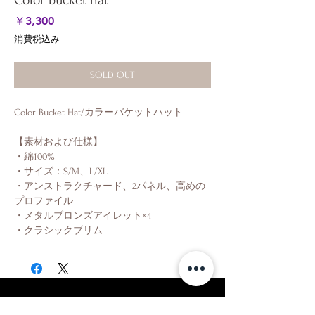
Color bucket hat
価
￥3,300
格
消費税込み
SOLD OUT
Color Bucket Hat/カラーバケットハット
【素材および仕様】
・綿100%
・サイズ：S/M、L/XL
・アンストラクチャード、2パネル、高めの
プロファイル
・メタルブロンズアイレット×4
・クラシックブリム
Shop