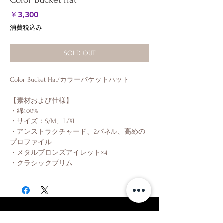
Color bucket hat
価
￥3,300
格
消費税込み
SOLD OUT
Color Bucket Hat/カラーバケットハット
【素材および仕様】
・綿100%
・サイズ：S/M、L/XL
・アンストラクチャード、2パネル、高めの
プロファイル
・メタルブロンズアイレット×4
・クラシックブリム
Shop