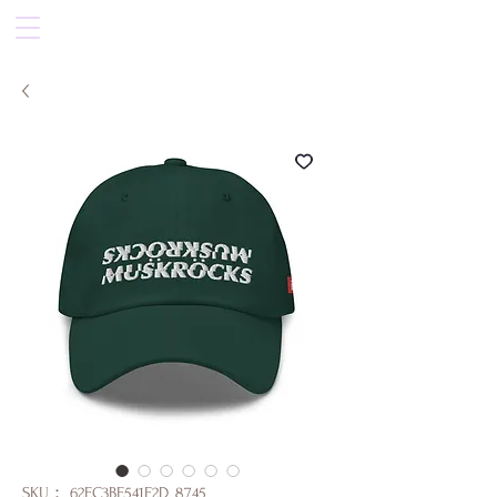
SKU： 62EC3BE541F2D_8745