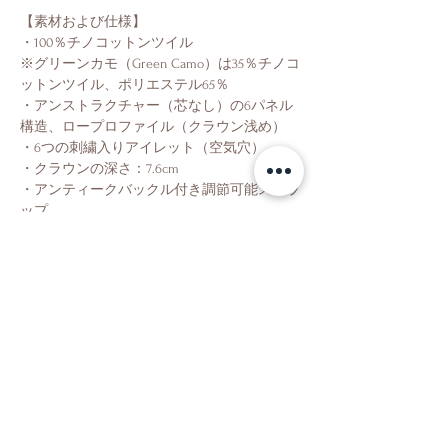
【素材および仕様】
・100％チノコットンツイル
※グリーンカモ（Green Camo）は35％チノコ
ットンツイル、ポリエステル65％
・アンストラクチャー（芯なし）の6パネル
構造、ロープロファイル（クラウン浅め）
・6つの刺繍入りアイレット（空気穴）
・クラウンの深さ：7.6cm
・アンティークバックル付き調節可能ストラ
ップ
Shop
About Us
Contact Us
Shipping & Returns