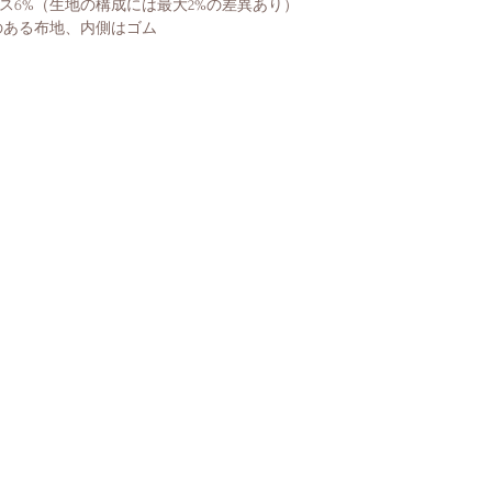
ス6%（生地の構成には最大2%の差異あり）
のある布地、内側はゴム