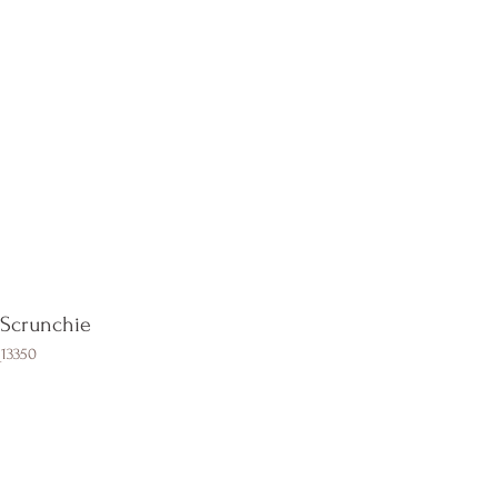
e Policy
Blog
Contact
 Scrunchie
13350