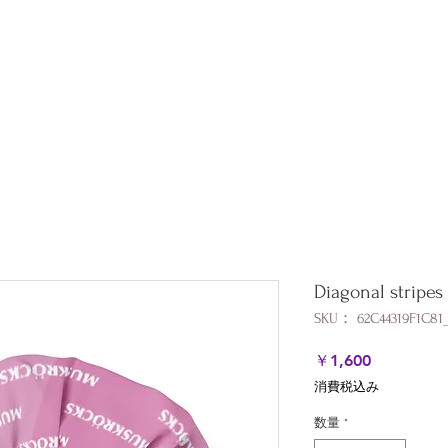
ation
All Products
About
Shipping & Returns
Stor
Diagonal stripes
SKU： 62C44319F1C81_
価
￥1,600
格
消費税込み
数量
*