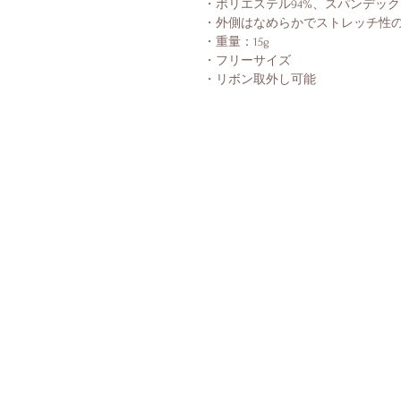
・ポリエステル94%、スパンデック
・外側はなめらかでストレッチ性
・重量：15g
・フリーサイズ
・リボン取外し可能