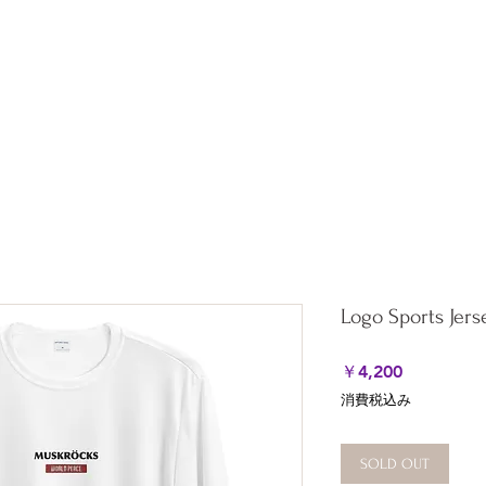
ation
All Products
About
Shipping & Returns
Stor
Logo Sports Jers
価
￥4,200
格
消費税込み
SOLD OUT