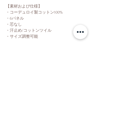
【素材および仕様】
・コーデュロイ製コットン100%
・6パネル
・芯なし
・汗止め/コットンツイル
・サイズ調整可能
Shop
About Us
Contact Us
Shipping & Returns
Store Policy
Facebook
Instagram