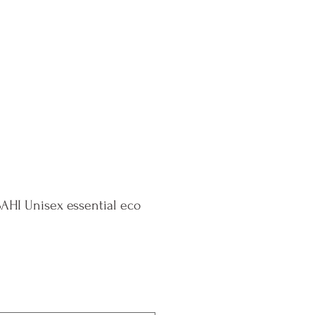
e Policy
Blog
Contact
I Unisex essential eco