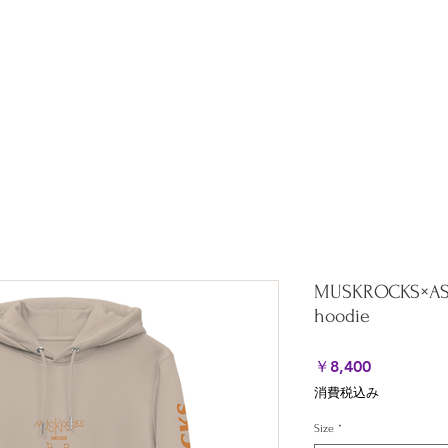
ation
All Products
About
Shipping & Returns
Stor
MUSKROCKS×ASAH
hoodie
価
￥8,400
格
消費税込み
Size
*