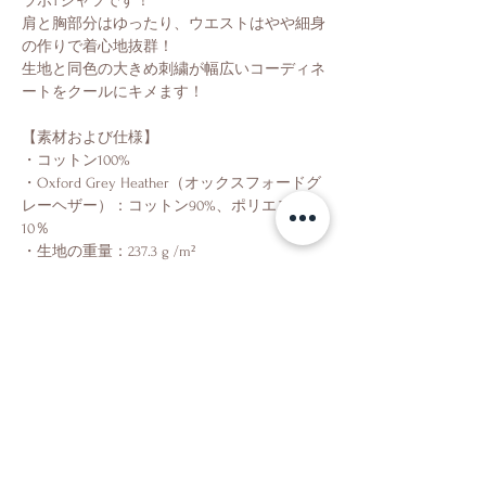
ラボTシャツです！
肩と胸部分はゆったり、ウエストはやや細身
の作りで着心地抜群！
生地と同色の大きめ刺繍が幅広いコーディネ
ートをクールにキメます！
【素材および仕様】
・コットン100%
・Oxford Grey Heather（オックスフォードグ
レーヘザー）：コットン90%、ポリエステル
10％
・生地の重量：237.3 g /m²
・左袖Cロゴワッペン
Shop
About Us
Contact Us