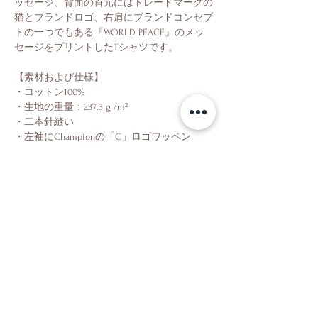
ッセージ、背面の首元にはトレードマークの
猫とブランドロゴ、右肩にブランドコンセプ
トの一つでもある『WORLD PEACE』のメッ
セージをプリントしたTシャツです。
【素材および仕様】
・コットン100%
・生地の重量：237.3 g /m²
・二本針縫い
・左袖にChampionの「C」ロゴワッペン
Shop
About Us
Contact Us
Shipping & Returns
Store Policy