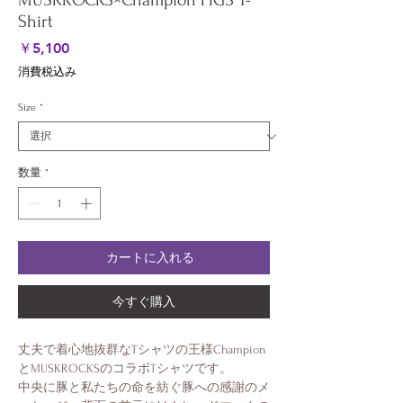
MUSKROCKS×Champion PIGS T-
Shirt
価
￥5,100
格
消費税込み
Size
*
数量
*
カートに入れる
今すぐ購入
丈夫で着心地抜群なTシャツの王様Champion
とMUSKROCKSのコラボTシャツです。
中央に豚と私たちの命を紡ぐ豚への感謝のメ