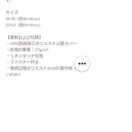
す。
サイズ
18×18（約46×46cm）
20×20（約56×56cm）
【素材および仕様】
・100%防縮加工ポリエステル製カバー
・生地の重量：275g/m²
・リネンタッチ生地
・ファスナー付き
・形状記憶ポリエステル100%製中綿（手洗
いのみ）
※カバーのみ洗濯機の使用が可能です。
Shop
About Us
Contact Us