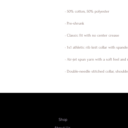
• Double-needle stitched collar, should
Shop