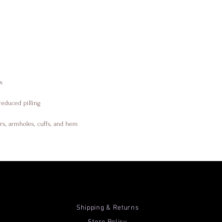
ers, armholes, cuffs, and hem
Shipping & Returns