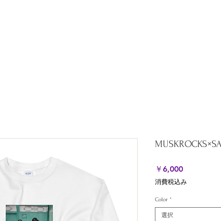
ation
All Products
About
Shipping & Returns
Stor
MUSKROCKS×SAP
価
￥6,000
格
消費税込み
Color
*
選択