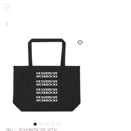
SKU： 5F20718EDC701_10732