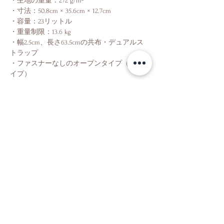
・生地の重量：272 g/m²
・寸法：50.8cm × 35.6cm × 12.7cm
・容量：23リットル
・重量制限：13.6 kg
・幅2.5cm、長さ63.5cmの共布・デュアルス
トラップ
・ファスナーなしのオープンタイプ（船底タ
イプ）
Shop
About Us
Contact Us
Shipping & Returns
Store Policy
Facebook