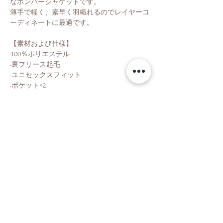
なボンバージャケットです。
薄手で軽く、素早く羽織れるのでレイヤーコ
ーディネートに最適です。
【素材および仕様】
•100％ポリエステル
•裏フリース起毛
•ユニセックスフィット
•ポケット×2
Shop
About Us
Contact Us
Shipping & Returns
Store Policy