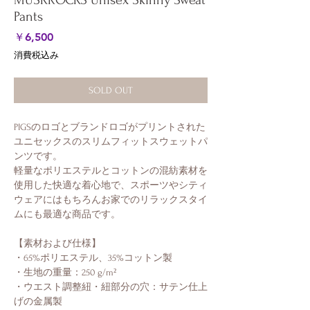
MUSKROCKS Unisex Skinny Sweat
Pants
価
￥6,500
格
消費税込み
SOLD OUT
PIGSのロゴとブランドロゴがプリントされた
ユニセックスのスリムフィットスウェットパ
ンツです。
軽量なポリエステルとコットンの混紡素材を
使用した快適な着心地で、スポーツやシティ
ウェアにはもちろんお家でのリラックスタイ
ムにも最適な商品です。
【素材および仕様】
・65%ポリエステル、35%コットン製
・生地の重量：250 g/m²
・ウエスト調整紐・紐部分の穴：サテン仕上
げの金属製