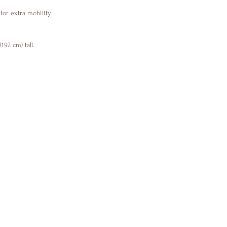
 
 for extra mobility 
192 cm) tall.