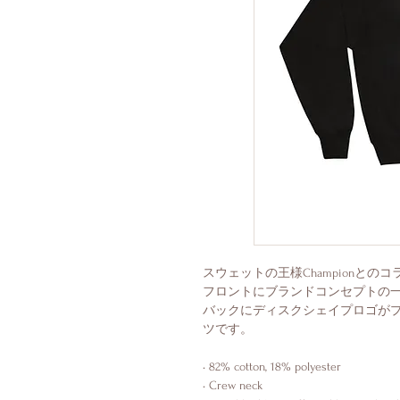
スウェットの王様Championとのコ
フロントにブランドコンセプトの一つ
バックにディスクシェイプロゴが
ツです。 
• 82% cotton, 18% polyester 
• Crew neck 