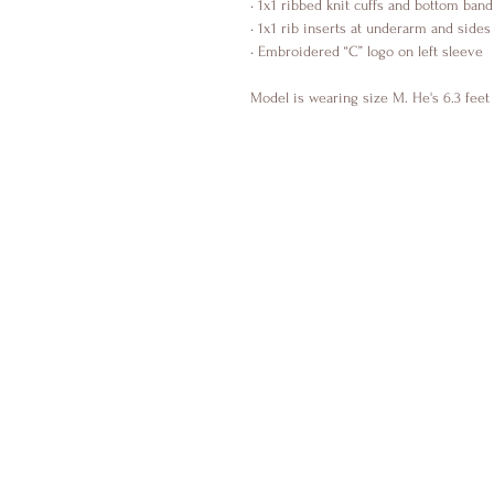
• 1x1 ribbed knit cuffs and bottom band
• 1x1 rib inserts at underarm and sides
• Embroidered “C” logo on left sleeve 
Model is wearing size M. He's 6.3 feet (