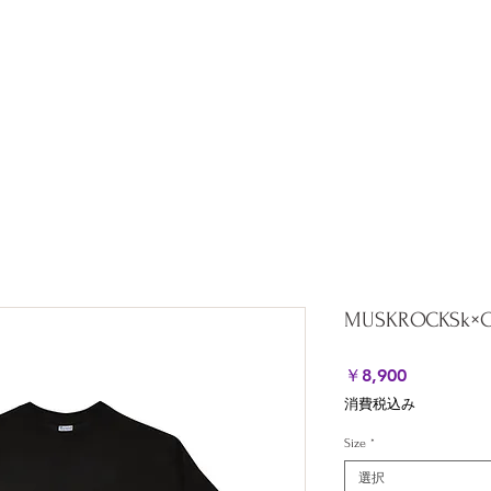
ation
All Products
About
Shipping & Returns
Stor
MUSKROCKSk×Ch
価
￥8,900
格
消費税込み
Size
*
選択