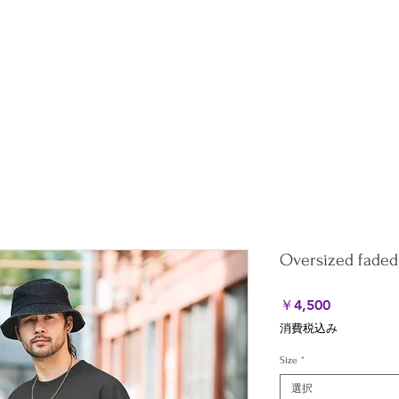
ation
All Products
About
Shipping & Returns
Stor
Oversized faded 
価
￥4,500
格
消費税込み
Size
*
選択