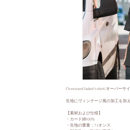
Oversized faded t-shirt/オ
生地にヴィンテージ風の加工を加え
【素材および仕様】
・カード綿100%
・生地の重量：7.1オンス