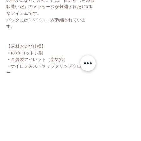
の誰かになりたがることは、自分らしさの無
駄遣いだ」のメッセージが刺繍されたROCK
なアイテムです。
バックにはPUNK SLULLが刺繍されていま
す。
【素材および仕様】
・100％コットン製
・金属製アイレット（空気穴）
・ナイロン製ストラップクリップクロージャ
ー
・頭囲：49.8cm〜57.15cm
Shop
About Us
Contact Us